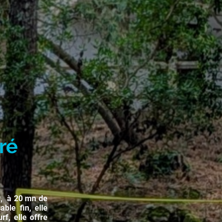
ré
x, à 20 mn de
ble fin, elle
f, elle offre