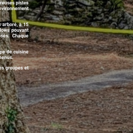
breuses pistes
environnement
 arboré, à 15
alows pouvant
osés. Chaque
pe de cuisine
 menus.
des groupes et