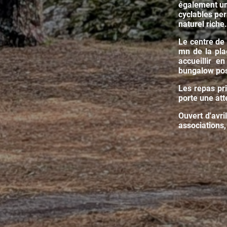
également un 
cyclables pe
naturel riche.
Le centre de
mn de la pla
accueillir 
bungalow pos
Les repas pr
porte une att
Ouvert d'avri
associations,