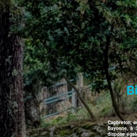
B
Capbreton, e
Bayonne, à 3
dispose égal