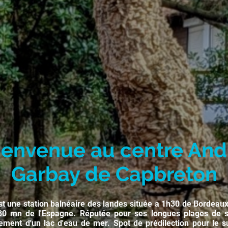
ienvenue au centre And
Garbay de Capbreton
st une station balnéaire des landes située a 1h30 de Bordeau
0 mn de l'Espagne. Réputée pour ses longues plages de sa
ement d'un lac d'eau de mer. Spot de prédilection pour le sur