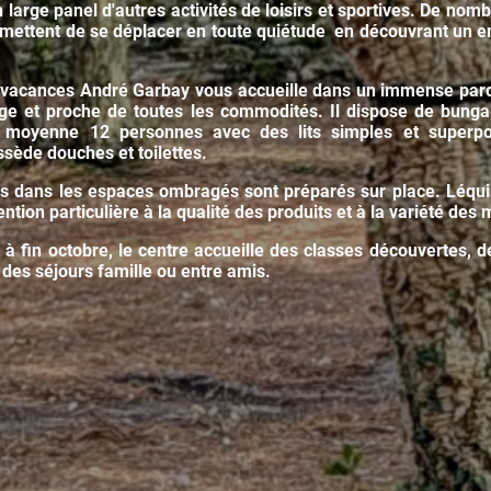
large panel d'autres activités de loisirs et sportives. De nom
rmettent de se déplacer en toute quiétude en découvrant un 
 vacances André Garbay vous accueille dans un immense parc
ge et proche de toutes les commodités. Il dispose de bung
en moyenne 12 personnes avec des lits simples et superp
sède douches et toilettes.
is dans les espaces ombragés sont préparés sur place. Léqui
ention particulière à la qualité des produits et à la variété des
l à fin octobre, le centre accueille des classes découvertes, 
 des séjours famille ou entre amis.